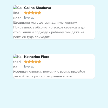
Galina Sharkova





Бургас
Посещали мы с детьми данную клинику.
Понравилось абсолютно все,от сервиса и до
отношения и подходу к ребенку,сын даже не
боиться туда приходить.
Katherine Piers





Бургас
Хорошая клиника, помогли с воспалившейся
десной, есть русскоговорящие врачи