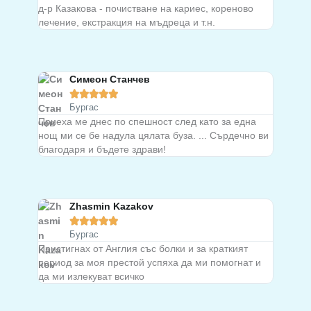
д-р Казакова - почистване на кариес, кореново
лечение, екстракция на мъдреца и т.н.
Симеон Станчев





Бургас
Приеха ме днес по спешност след като за една
нощ ми се бе надула цялата буза. ... Сърдечно ви
благодаря и бъдете здрави!
Zhasmin Kazakov





Бургас
Пристигнах от Англия със болки и за краткият
период за моя престой успяха да ми помогнат и
да ми излекуват всичко