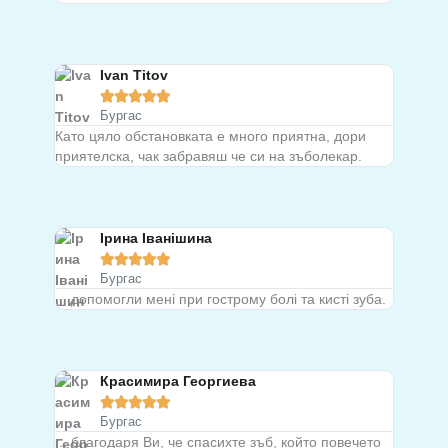
Ivan Titov





Бургас
Като цяло обстановката е много приятна, дори
приятелска, чак забравяш че си на зъболекар.
Ірина Іванішина





Бургас
... допомогли мені при гострому болі та кисті зуба.
Красимира Георгиева





Бургас
... благодаря Ви, че спасихте зъб, който повечето