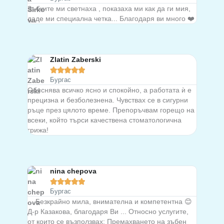
Зъбките ми светнаха , показаха ми как да ги мия,
даде ми специална четка... Благодаря ви много ❤️
Zlatin Zaberski





Бургас
Обяснява всичко ясно и спокойно, а работата ѝ е
прецизна и безболезнена. Чувствах се в сигурни
ръце през цялото време. Препоръчвам горещо на
всеки, който търси качествена стоматологична
грижа!
nina chepova





Бургас
... Безкрайно мила, внимателна и компетентна 😊
Д-р Казакова, благодаря Ви ... Относно услугите,
от които се възползвах: Премахването на зъбен