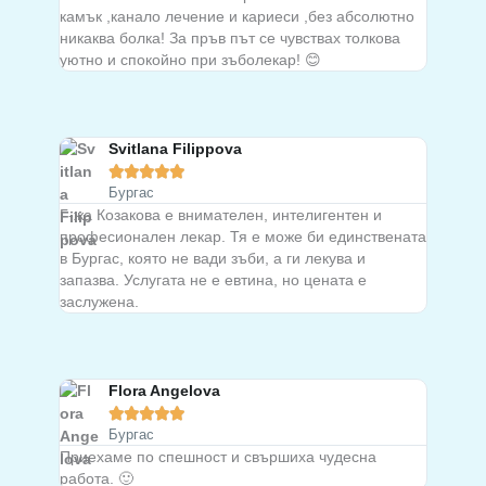
камък ,канало лечение и кариеси ,без абсолютно
никаква болка! За пръв път се чувствах толкова
уютно и спокойно при зъболекар! 😊
Svitlana Filippova





Бургас
Г-жа Козакова е внимателен, интелигентен и
професионален лекар. Тя е може би единствената
в Бургас, която не вади зъби, а ги лекува и
запазва. Услугата не е евтина, но цената е
заслужена.
Flora Angelova





Бургас
Приехаме по спешност и свършиха чудесна
работа. 🙂