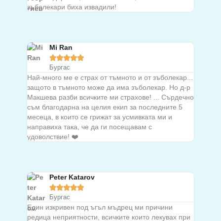
зъболекари биха извадили!
Mi Ran





Бургас
Най-много ме е страх от тъмното и от зъболекар...
защото в тъмното може да има зъболекар. Но д-р
Макшева разби всичките ми страхове! ... Сърдечно
съм благодарна на целия екип за последните 5
месеца, в които се грижат за усмивката ми и
направиха така, че да ги посещавам с
удоволствие! ❤️
Peter Katarov





Бургас
Един изкривен под ъгъл мъдрец ми причини
редица неприятности, всичките които лекувах при