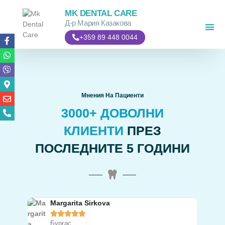
Skip
MK DENTAL CARE
to
Д-р Мария Казакова
content
Facebook-
Whatsapp
Viber
Map-
Envelope
Phone-
+359 89 448 0044
f
marker-
alt
alt
Мнения На Пациенти​
3000+ ДОВОЛНИ
КЛИЕНТИ
ПРЕЗ
ПОСЛЕДНИТЕ 5 ГОДИНИ
Margarita Sirkova





Бургас