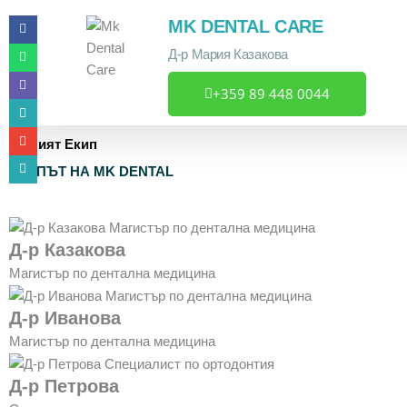
Skip
Facebook-
Whatsapp
Viber
Map-
Envelope
Phone-
MK DENTAL CARE
to
f
marker-
alt
alt
content
Д-р Мария Казакова
+359 89 448 0044
Нашият Екип
ЕКИПЪТ НА MK DENTAL
Д-р Казакова
Магистър по дентална медицина
Д-р Иванова
Магистър по дентална медицина
Д-р Петрова